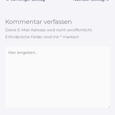
Meine
Koanna®
Geheimni
Erfahrung
Erfahrung
Luma100
s, wie du
en
en und
0 dein
ihre
ein
Leben
Wirkung
Kommentar verfassen
Tutorial
veränder
gegen
n kann
Falten
Deine E-Mail-Adresse wird nicht veröffentlicht.
und
Erforderliche Felder sind mit
*
markiert
Pickel
verzehnfa
chst
Hier
eingeben…