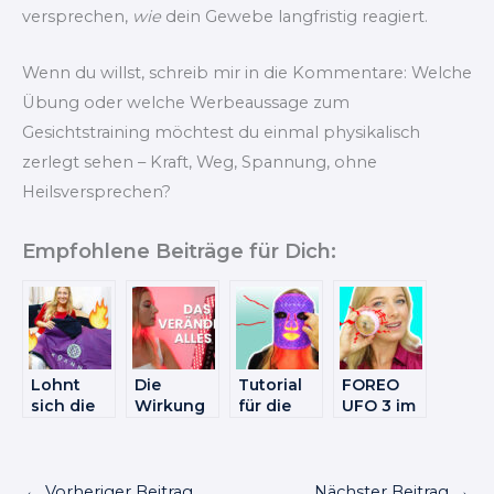
versprechen,
wie
dein Gewebe langfristig reagiert.
Wenn du willst, schreib mir in die Kommentare: Welche
Übung oder welche Werbeaussage zum
Gesichtstraining möchtest du einmal physikalisch
zerlegt sehen – Kraft, Weg, Spannung, ohne
Heilsversprechen?
Empfohlene Beiträge für Dich:
Lohnt
Die
Tutorial
FOREO
sich die
Wirkung
für die
UFO 3 im
Sauna
von
KOANNA
Test –
Decke
Rotlichtp
LED
mein
von
anelen –
Maske –
Tutorial &
Koanna?
Wie das
und mein
ehrliche
←
Vorheriger Beitrag
Nächster Beitrag
→