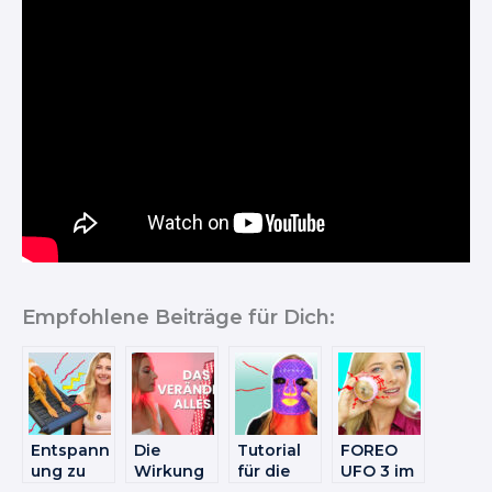
Empfohlene Beiträge für Dich:
Entspann
Die
Tutorial
FOREO
ung zu
Wirkung
für die
UFO 3 im
Hause –
von
KOANNA
Test –