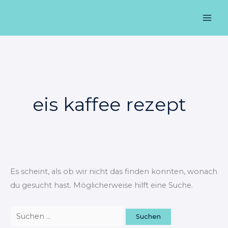
Zum
Suchen
Mai
Inhalt
nach:
Men
springen
eis kaffee rezept
Es scheint, als ob wir nicht das finden konnten, wonach
du gesucht hast. Möglicherweise hilft eine Suche.