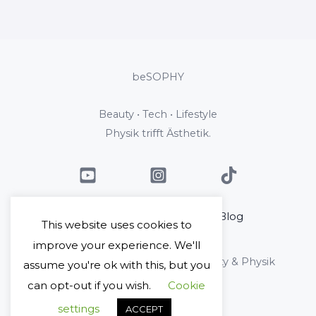
beSOPHY
Beauty • Tech • Lifestyle
Physik trifft Ästhetik.
Home
Über mich
Blog
This website uses cookies to
Kontakt
improve your experience. We'll
Copyright © 2026 beSophy - Beauty & Physik
assume you're ok with this, but you
can opt-out if you wish.
Cookie
Impressum
Datenschutz
settings
ACCEPT