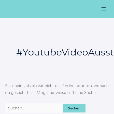
Zum
Suchen
Mai
Inhalt
nach:
Men
springen
#YoutubeVideoAusst
Es scheint, als ob wir nicht das finden konnten, wonach
du gesucht hast. Möglicherweise hilft eine Suche.