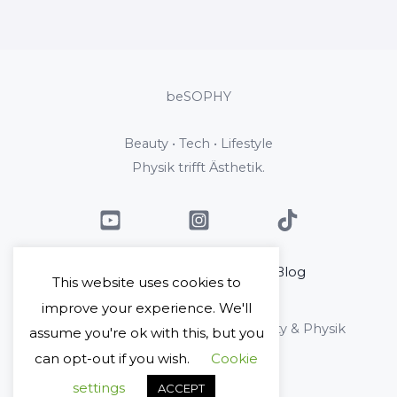
beSOPHY
Beauty • Tech • Lifestyle
Physik trifft Ästhetik.
Home
Über mich
Blog
This website uses cookies to
Kontakt
improve your experience. We'll
Copyright © 2026 beSophy - Beauty & Physik
assume you're ok with this, but you
can opt-out if you wish.
Cookie
Impressum
Datenschutz
settings
ACCEPT