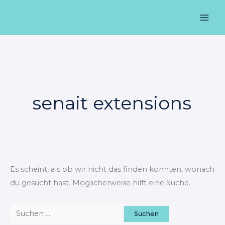
Zum
Suchen
Mai
Inhalt
nach:
Men
springen
senait extensions
Es scheint, als ob wir nicht das finden konnten, wonach
du gesucht hast. Möglicherweise hilft eine Suche.