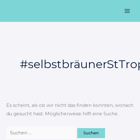
Zum
Suchen
Mai
Inhalt
nach:
Men
springen
#selbstbräunerStTro
Es scheint, als ob wir nicht das finden konnten, wonach
du gesucht hast. Möglicherweise hilft eine Suche.