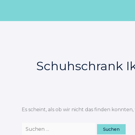
Zum
Suchen
Inhalt
nach:
springen
Schuhschrank I
Es scheint, als ob wir nicht das finden konnten