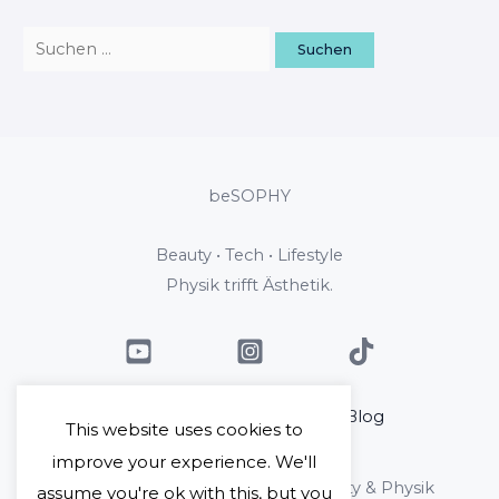
beSOPHY
Beauty • Tech • Lifestyle
Physik trifft Ästhetik.
Home
Über mich
Blog
This website uses cookies to
Kontakt
improve your experience. We'll
Copyright © 2026 beSophy - Beauty & Physik
assume you're ok with this, but you