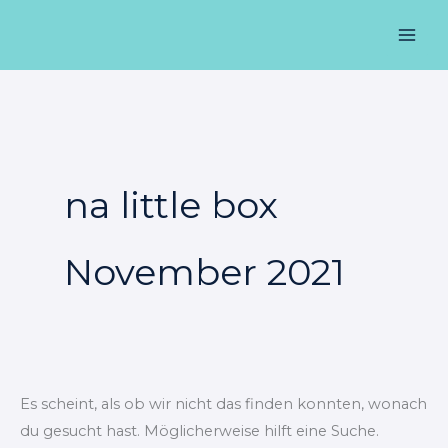
Zum
Suchen
Mai
Inhalt
nach:
Men
springen
na little box
November 2021
Es scheint, als ob wir nicht das finden konnten, wonach
du gesucht hast. Möglicherweise hilft eine Suche.