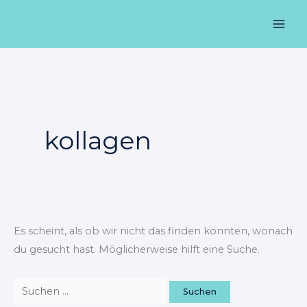
Zum
Suchen
Mai
Inhalt
nach:
Men
springen
kollagen
Es scheint, als ob wir nicht das finden konnten, wonach
du gesucht hast. Möglicherweise hilft eine Suche.