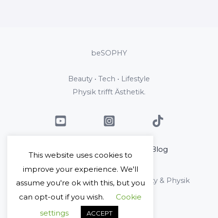
beSOPHY
Beauty • Tech • Lifestyle
Physik trifft Ästhetik.
Home
Über mich
Blog
This website uses cookies to
Kontakt
improve your experience. We'll
Copyright © 2026 beSophy - Beauty & Physik
assume you're ok with this, but you
can opt-out if you wish.
Cookie
Impressum
Datenschutz
settings
ACCEPT