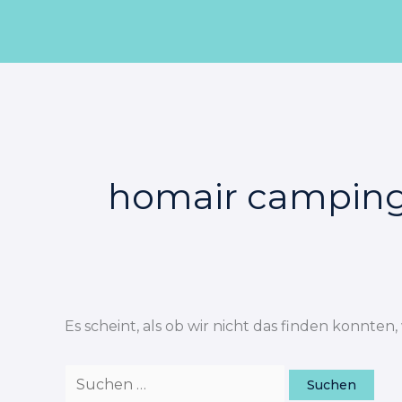
Zum
Suchen
Inhalt
nach:
springen
homair camping
Es scheint, als ob wir nicht das finden konnten