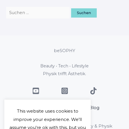
beSOPHY
Beauty • Tech • Lifestyle
Physik trifft Ästhetik.
Home
Über mich
Blog
This website uses cookies to
Kontakt
improve your experience. We'll
Copyright © 2026 beSophy - Beauty & Physik
assume you're ok with this, but you