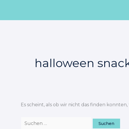
Zum
Suchen
Inhalt
nach:
springen
halloween snack
Es scheint, als ob wir nicht das finden konnten