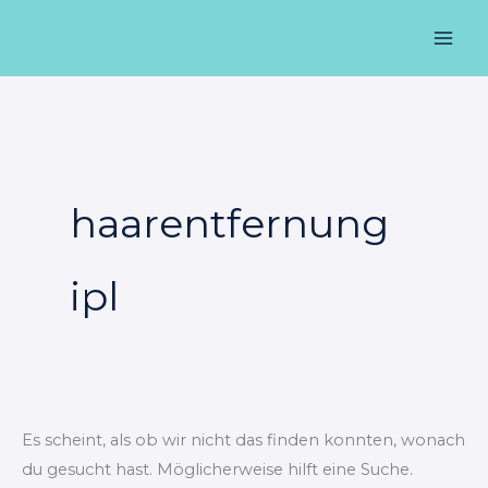
Zum
Suchen
Mai
Inhalt
nach:
Men
springen
haarentfernung
ipl
Es scheint, als ob wir nicht das finden konnten, wonach
du gesucht hast. Möglicherweise hilft eine Suche.