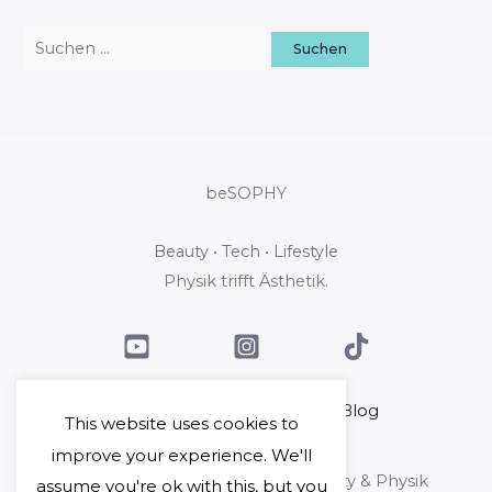
beSOPHY
Beauty • Tech • Lifestyle
Physik trifft Ästhetik.
Home
Über mich
Blog
This website uses cookies to
Kontakt
improve your experience. We'll
Copyright © 2026 beSophy - Beauty & Physik
assume you're ok with this, but you