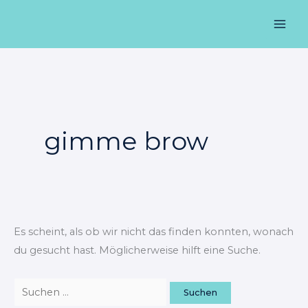
Zum
Suchen
Mai
Inhalt
nach:
Men
springen
gimme brow
Es scheint, als ob wir nicht das finden konnten, wonach
du gesucht hast. Möglicherweise hilft eine Suche.