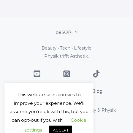
beSOPHY
Beauty • Tech • Lifestyle
Physik trifft Ästhetik.
Home
Über mich
Blog
This website uses cookies to
Kontakt
improve your experience. We'll
Copyright © 2026 beSophy - Beauty & Physik
assume you're ok with this, but you
can opt-out if you wish.
Cookie
Impressum
Datenschutz
settings
ACCEPT