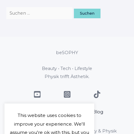
beSOPHY
Beauty • Tech • Lifestyle
Physik trifft Ästhetik.
Home
Über mich
Blog
This website uses cookies to
Kontakt
improve your experience. We'll
Copyright © 2026 beSophy - Beauty & Physik
assume you're ok with this, but you