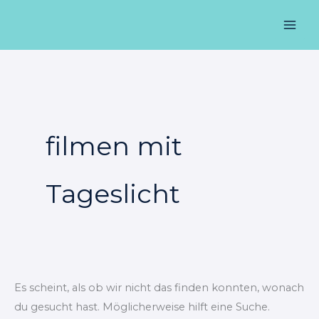
Zum
Suchen
Mai
Inhalt
nach:
Men
springen
filmen mit
Tageslicht
Es scheint, als ob wir nicht das finden konnten, wonach
du gesucht hast. Möglicherweise hilft eine Suche.