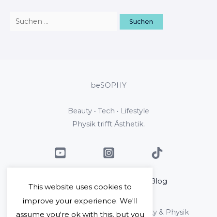
beSOPHY
Beauty • Tech • Lifestyle
Physik trifft Ästhetik.
Home
Über mich
Blog
This website uses cookies to
Kontakt
improve your experience. We'll
Copyright © 2026 beSophy - Beauty & Physik
assume you're ok with this, but you