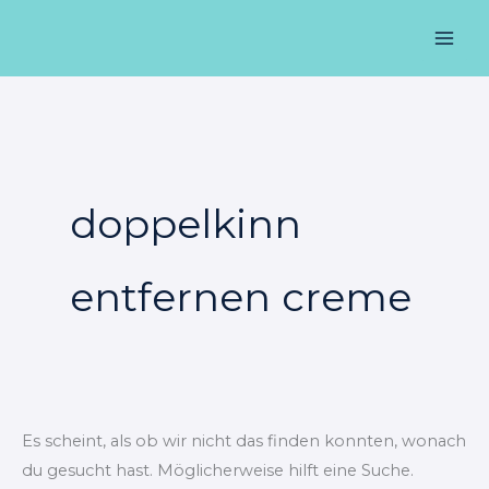
Zum
Suchen
Mai
Inhalt
nach:
Men
springen
doppelkinn
entfernen creme
Es scheint, als ob wir nicht das finden konnten, wonach
du gesucht hast. Möglicherweise hilft eine Suche.