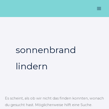
Zum
Suchen
Mai
Inhalt
nach:
Men
springen
sonnenbrand
lindern
Es scheint, als ob wir nicht das finden konnten, wonach
du gesucht hast. Möglicherweise hilft eine Suche.