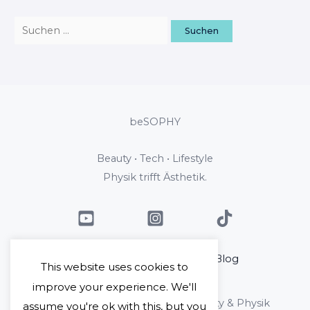
beSOPHY
Beauty • Tech • Lifestyle
Physik trifft Ästhetik.
Home
Über mich
Blog
This website uses cookies to
Kontakt
improve your experience. We'll
Copyright © 2026 beSophy - Beauty & Physik
assume you're ok with this, but you