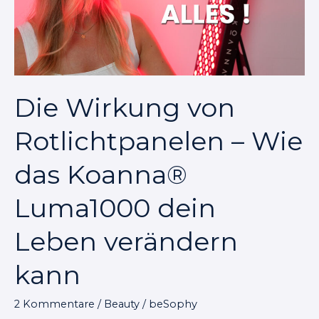
Wie
das
Koanna®
Luma1000
dein
Die Wirkung von
Leben
Rotlichtpanelen – Wie
verändern
kann
das Koanna®
Luma1000 dein
Leben verändern
kann
2 Kommentare
/
Beauty
/
beSophy