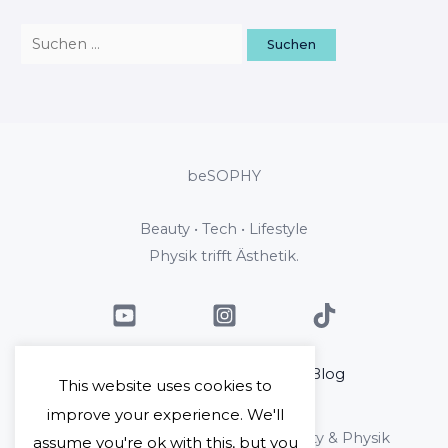
beSOPHY
Beauty • Tech • Lifestyle
Physik trifft Ästhetik.
Home
Über mich
Blog
This website uses cookies to
Kontakt
improve your experience. We'll
Copyright © 2026 beSophy - Beauty & Physik
assume you're ok with this, but you