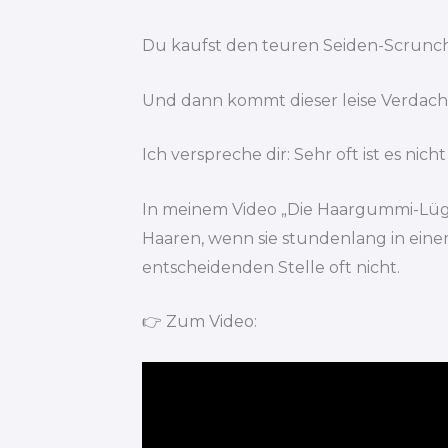
Du kaufst den teuren Seiden-Scrunchi
Und dann kommt dieser leise Verdacht:
Ich verspreche dir: Sehr oft ist es nic
In meinem Video „Die Haargummi-Lüge“
Haaren, wenn sie stundenlang in einem
entscheidenden Stelle oft nicht.
👉 Zum Video: