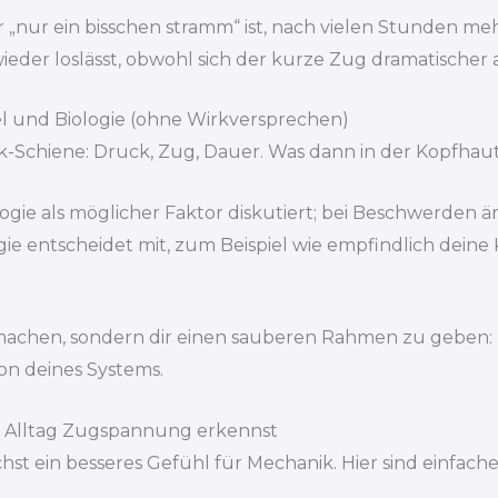
r „nur ein bisschen stramm“ ist, nach vielen Stunden me
ieder loslässt, obwohl sich der kurze Zug dramatischer 
el und Biologie (ohne Wirkversprechen)
-Schiene: Druck, Zug, Dauer. Was dann in der Kopfhaut p
ie als möglicher Faktor diskutiert; bei Beschwerden ärzt
ogie entscheidet mit, zum Beispiel wie empfindlich deine 
u machen, sondern dir einen sauberen Rahmen zu geben: 
ion deines Systems.
m Alltag Zugspannung erkennst
st ein besseres Gefühl für Mechanik. Hier sind einfache,