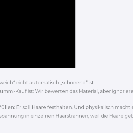
ich“ nicht automatisch „schonend“ ist
mi-Kauf ist: Wir bewerten das Material, aber ignorieren
len: Er soll Haare festhalten. Und physikalisch macht e
annung in einzelnen Haarsträhnen, weil die Haare gebog