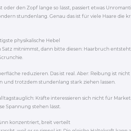
 oder den Zopf lange so lässt, passiert etwas Unromant
ondern stundenlang. Genau das ist für viele Haare die kri
igste physikalische Hebel
n Satz mitnimmst, dann bitte diesen: Haarbruch entste
Scrunchie.
rfläche reduzieren. Das ist real. Aber: Reibung ist ni
en und trotzdem stundenlang stark ziehen lassen.
ltagstauglich: Kräfte interessieren sich nicht für Marketi
ese Spannung stehen lässt.
 konzentriert, breit verteilt
scht, weil er so simpel ist: Die gleiche Haltekraft kann 