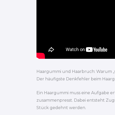
Haargummi und Haarbruch: Warum „we
Der häufigste Denkfehler beim Haargum
Ein Haargummi muss eine Aufgabe erfül
zusammenpresst. Dabei entsteht Zugsp
Stück gedehnt werden.