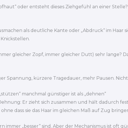
pfhaut“ oder entsteht dieses Ziehgefühl an einer Stell
achen als deutliche Kante oder „Abdruck“ im Haar sich
Knickstellen.
 (immer gleicher Zopf, immer gleicher Dutt) sehr lange
iger Spannung, kürzere Tragedauer, mehr Pausen. Nicht 
tützen“ manchmal günstiger ist als „dehnen“
Dehnung: Er zieht sich zusammen und hält dadurch fest
 ohne dass sie das Haar im gleichen Maß auf Zug bringe
n immer „besser“ sind. Aber der Mechanismus ist oft g