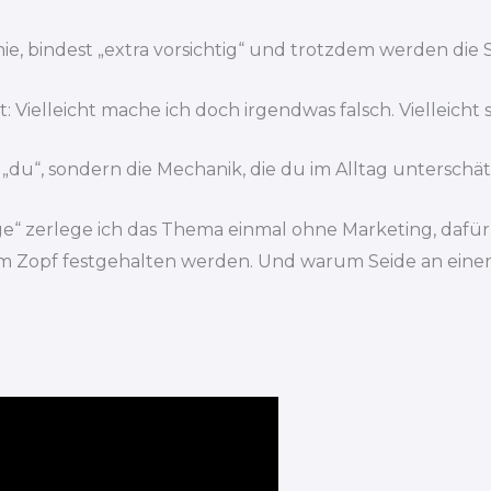
e, bindest „extra vorsichtig“ und trotzdem werden die
 Vielleicht mache ich doch irgendwas falsch. Vielleicht 
ht „du“, sondern die Mechanik, die du im Alltag unterschät
 zerlege ich das Thema einmal ohne Marketing, dafür m
 Zopf festgehalten werden. Und warum Seide an einer St